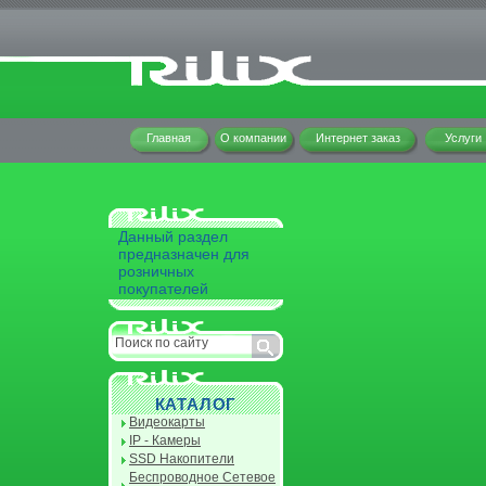
Главная
О компании
Интернет заказ
Услуги
Данный раздел
предназначен для
розничных
покупателей
КАТАЛОГ
Видеокарты
IP - Камеры
SSD Накопители
Беспроводное Сетевое