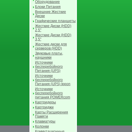
Оборудование
Блоки Питания
Внешние Жесткие
Диски
Графические планшеты
Жесткие Диски (HDD)
2,5"
Жесткие Диски (HDD)
3,5"
Жесткие диски для
серверов (HDD)
Звуковые платы,
наушники
Источники
бесперебойного
Питания (UPS)
Источники
бесперебойного
Питания (UPS) Ippon
Источники
бесперебойного
питания POWERcom
Картридеры
Картриджи
Карты Расширения
Памяти
Клавиатуры
Колонки
Коммутационные