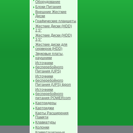
Оборудование
Блоки Питания
Внешние Жесткие
Диски
Графические планшеты
Жесткие Диски (HDD)
2,5"
Жесткие Диски (HDD)
3,5"
Жесткие диски для
серверов (HDD)
Звуковые платы,
наушники
Источники
бесперебойного
Питания (UPS)
Источники
бесперебойного
Питания (UPS) Ippon
Источники
бесперебойного
питания POWERcom
Картридеры
Картриджи
Карты Расширения
Памяти
Клавиатуры
Колонки
Коммутационные