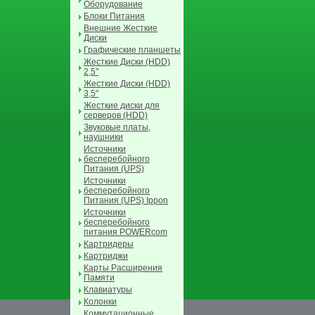
Оборудование
Блоки Питания
Внешние Жесткие
Диски
Графические планшеты
Жесткие Диски (HDD)
2,5"
Жесткие Диски (HDD)
3,5"
Жесткие диски для
серверов (HDD)
Звуковые платы,
наушники
Источники
бесперебойного
Питания (UPS)
Источники
бесперебойного
Питания (UPS) Ippon
Источники
бесперебойного
питания POWERcom
Картридеры
Картриджи
Карты Расширения
Памяти
Клавиатуры
Колонки
Коммутационные