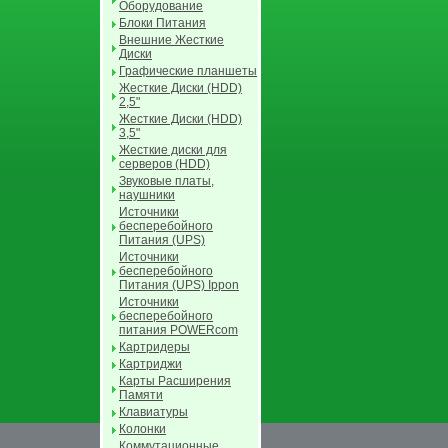
Оборудование
Блоки Питания
Внешние Жесткие
Диски
Графические планшеты
Жесткие Диски (HDD)
2,5"
Жесткие Диски (HDD)
3,5"
Жесткие диски для
серверов (HDD)
Звуковые платы,
наушники
Источники
бесперебойного
Питания (UPS)
Источники
бесперебойного
Питания (UPS) Ippon
Источники
бесперебойного
питания POWERcom
Картридеры
Картриджи
Карты Расширения
Памяти
Клавиатуры
Колонки
Коммутационные