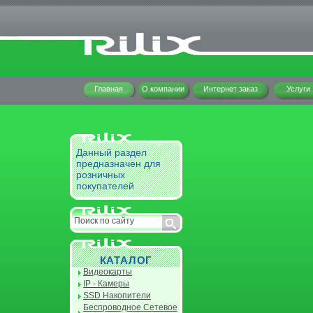
Главная
О компании
Интернет заказ
Услуги
Данный раздел
предназначен для
розничных
покупателей
КАТАЛОГ
Видеокарты
IP - Камеры
SSD Накопители
Беспроводное Сетевое