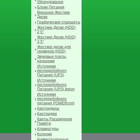
Оборудование
Блоки Питания
Внешние Жесткие
Диски
Графические планшеты
Жесткие Диски (HDD)
2,5"
Жесткие Диски (HDD)
3,5"
Жесткие диски для
серверов (HDD)
Звуковые платы,
наушники
Источники
бесперебойного
Питания (UPS)
Источники
бесперебойного
Питания (UPS) Ippon
Источники
бесперебойного
питания POWERcom
Картридеры
Картриджи
Карты Расширения
Памяти
Клавиатуры
Колонки
Коммутационные