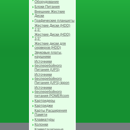
Оборудование
Блоки Питания
Внешние Жесткие
Диски
Графические планшеты
Жесткие Диски (HDD)
2,5"
Жесткие Диски (HDD)
3,5"
Жесткие диски для
серверов (HDD)
Звуковые платы,
наушники
Источники
бесперебойного
Питания (UPS)
Источники
бесперебойного
Питания (UPS) Ippon
Источники
бесперебойного
питания POWERcom
Картридеры
Картриджи
Карты Расширения
Памяти
Клавиатуры
Колонки
Коммутационные