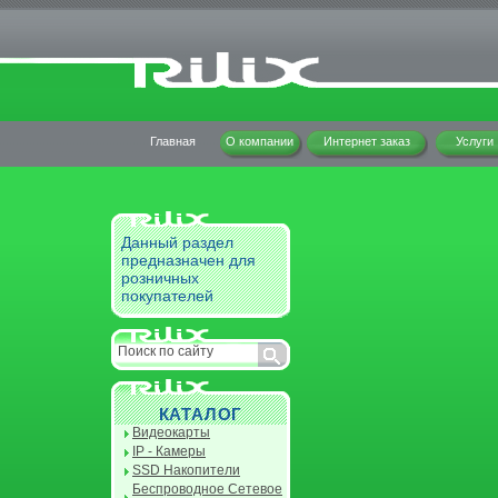
Главная
О компании
Интернет заказ
Услуги
Данный раздел
предназначен для
розничных
покупателей
КАТАЛОГ
Видеокарты
IP - Камеры
SSD Накопители
Беспроводное Сетевое