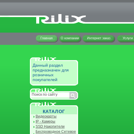
Главная
О компании
Интернет заказ
Услуги
Данный раздел
предназначен для
розничных
покупателей
КАТАЛОГ
Видеокарты
IP - Камеры
SSD Накопители
Беспроводное Сетевое