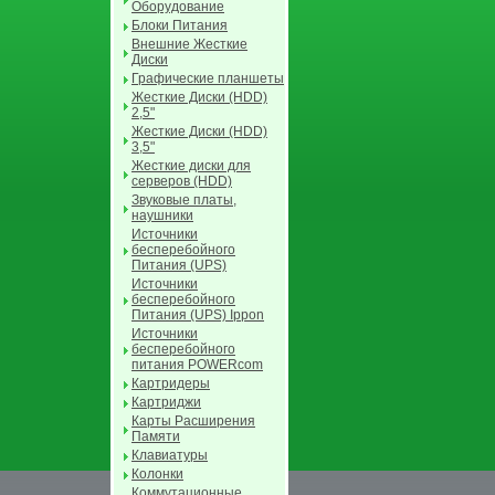
Оборудование
Блоки Питания
Внешние Жесткие
Диски
Графические планшеты
Жесткие Диски (HDD)
2,5"
Жесткие Диски (HDD)
3,5"
Жесткие диски для
серверов (HDD)
Звуковые платы,
наушники
Источники
бесперебойного
Питания (UPS)
Источники
бесперебойного
Питания (UPS) Ippon
Источники
бесперебойного
питания POWERcom
Картридеры
Картриджи
Карты Расширения
Памяти
Клавиатуры
Колонки
Коммутационные