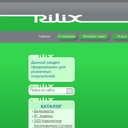
Главная
О компании
Интернет заказ
Услуги
Данный раздел
предназначен для
розничных
покупателей
КАТАЛОГ
Видеокарты
IP - Камеры
SSD Накопители
Беспроводное Сетевое