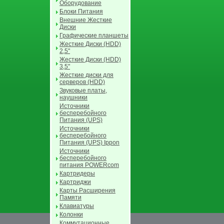
Оборудование
Блоки Питания
Внешние Жесткие
Диски
Графические планшеты
Жесткие Диски (HDD)
2,5"
Жесткие Диски (HDD)
3,5"
Жесткие диски для
серверов (HDD)
Звуковые платы,
наушники
Источники
бесперебойного
Питания (UPS)
Источники
бесперебойного
Питания (UPS) Ippon
Источники
бесперебойного
питания POWERcom
Картридеры
Картриджи
Карты Расширения
Памяти
Клавиатуры
Колонки
Коммутационные